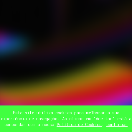
Este site utiliza cookies para melhorar a sua
experiência de navegação. Ao clicar em 'Aceitar' está a
concordar com a nossa
Política de Cookies
.
continuar